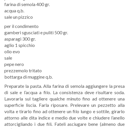
farina di semola 400 gr.
acqua q.b.
sale un pizzico
per il condimento
gamberi sgusciati e puliti 500 gr.
asparagi 300 gr.
aglio 1 spicchio
olio evo
sale
pepe nero
prezzemolo tritato
bottarga di muggine q.b.
Preparate la pasta. Alla farina di semola aggiungere la presa
di sale e l’acqua a filo. La consistenza deve risultare soda.
Lavorarla sul tagliere qualche minuto fino ad ottenere una
superficie liscia. Farla riposare. Prelevare un pezzetto alla
volta e tirarlo fino ad ottenere un filo lungo e sottile, girarlo
attorno alle dita indice e medio due volte e chiudere l’anello
attorcigliando i due fili. Fateli asciugare bene (almeno due