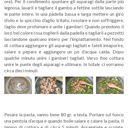
ore). Per il condimento spuntare gli asparagi dalla parte più
legnosa, lavarli e tagliare il gambo a fettine sottile lasciando
le punte intere. In una padella bassa e larga mettere un giro
d’olio e lo spicchio d’aglio tritato, rosolare e non soffriggere,
l’aglio deve profumare e unite i gamberi. Quando prendono il
loro bel colore rosa toglierli dalla padella e tagliarli a pezzetti
lasciandone qualcuno intero per l’impiattamento. Nel fondo
di cottura aggiungere gli asparagi tagliati e fateli insaporire,
salare e pepare e aggiungere un pò d’acqua calda. Dopo
qualche minuto unire i gamberi tagliati. Verso fine cottura
unire le punte degli asparagi e ultimare. In totale ci vorranno
circa dieci minuti.
Pesare la pasta, vanno bene 80 gr. a testa. Portare sul fuoco
una pentola d’acqua e quando bolle salare e calare la pasta. Il
tempo di cottura è di circa 5 minuti. Assaggiate e scolate.