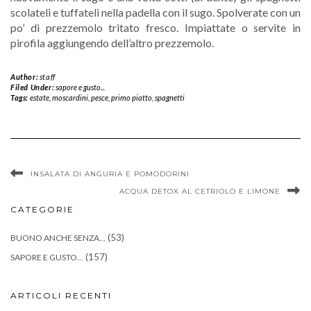
scolateli e tuffateli nella padella con il sugo. Spolverate con un
po’ di prezzemolo tritato fresco. Impiattate o servite in
pirofila aggiungendo dell’altro prezzemolo.
Author:
staff
Filed Under:
sapore e gusto...
Tags:
estate
,
moscardini
,
pesce
,
primo piatto
,
spagnetti
INSALATA DI ANGURIA E POMODORINI
ACQUA DETOX AL CETRIOLO E LIMONE
CATEGORIE
(53)
BUONO ANCHE SENZA…
(157)
SAPORE E GUSTO…
ARTICOLI RECENTI