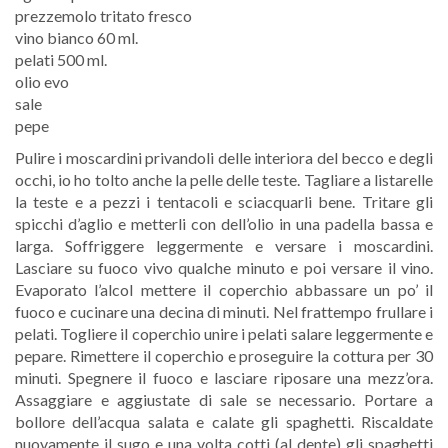
prezzemolo tritato fresco
vino bianco 60 ml.
pelati 500 ml.
olio evo
sale
pepe
Pulire i moscardini privandoli delle interiora del becco e degli
occhi, io ho tolto anche la pelle delle teste. Tagliare a listarelle
la teste e a pezzi i tentacoli e sciacquarli bene. Tritare gli
spicchi d’aglio e metterli con dell’olio in una padella bassa e
larga. Soffriggere leggermente e versare i moscardini.
Lasciare su fuoco vivo qualche minuto e poi versare il vino.
Evaporato l’alcol mettere il coperchio abbassare un po’ il
fuoco e cucinare una decina di minuti. Nel frattempo frullare i
pelati. Togliere il coperchio unire i pelati salare leggermente e
pepare. Rimettere il coperchio e proseguire la cottura per 30
minuti. Spegnere il fuoco e lasciare riposare una mezz’ora.
Assaggiare e aggiustate di sale se necessario. Portare a
bollore dell’acqua salata e calate gli spaghetti. Riscaldate
nuovamente il sugo e una volta cotti (al dente) gli spaghetti