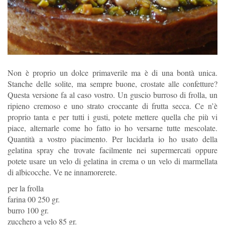
Non è proprio un dolce primaverile ma è di una bontà unica.
Stanche delle solite, ma sempre buone, crostate alle confetture?
Questa versione fa al caso vostro. Un guscio burroso di frolla, un
ripieno cremoso e uno strato croccante di frutta secca. Ce n’è
proprio tanta e per tutti i gusti, potete mettere quella che più vi
piace, alternarle come ho fatto io ho versarne tutte mescolate.
Quantità a vostro piacimento. Per lucidarla io ho usato della
gelatina spray che trovate facilmente nei supermercati oppure
potete usare un velo di gelatina in crema o un velo di marmellata
di albicocche. Ve ne innamorerete.
per la frolla
farina 00 250 gr.
burro 100 gr.
zucchero a velo 85 gr.