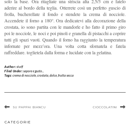
solo la base. Ora ritagliate una striscia alta 2,5/3 cm e fatelo
aderire al bordo della teglia. Otterrete così un perfetto guscio di
frolla, bucherellate il fondo e stendete la crema di nocciole.
Accendete il forno a 180°. Ora dedicatevi alla decorazione della
crostata, io sono partita con le mandorle e ho fatto il primo giro
poi le nocciole, le noci e poi pinoli e granella di pistacchi a coprire
tutti gli spazi vuoti. Quando il forno ha raggiunto la temperatura
infornate per mezz’ora. Una volta cotta sfornatela e fatela
raffreddare. toglietela dalla forma e lucidate con la gelatina.
Author:
staff
Filed Under:
sapore e gusto...
Tags:
crema di nocciole
,
crostata
,
dolce
,
frutta secca
SU PAPPAI BIANCU
CIOCCOLATINI
CATEGORIE