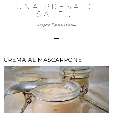
Skip
UNA PRESA DI
to
content
SALE...
il sapore, il gusto, i sensi...
Toggle Navigation
CREMA AL MASCARPONE