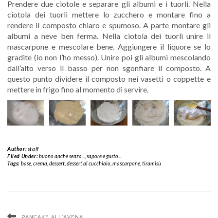
Prendere due ciotole e separare gli albumi e i tuorli. Nella
ciotola dei tuorli mettere lo zucchero e montare fino a
rendere il composto chiaro e spumoso. A parte montare gli
albumi a neve ben ferma. Nella ciotola dei tuorli unire il
mascarpone e mescolare bene. Aggiungere il liquore se lo
gradite (io non l’ho messo). Unire poi gli albumi mescolando
dall’alto verso il basso per non sgonfiare il composto. A
questo punto dividere il composto nei vasetti o coppette e
mettere in frigo fino al momento di servire.
Author:
staff
Filed Under:
buono anche senza...
,
sapore e gusto...
Tags:
base
,
crema
,
dessert
,
dessert al cucchiaio
,
mascarpone
,
tiramisù
PANCAKE ALL’AVENA