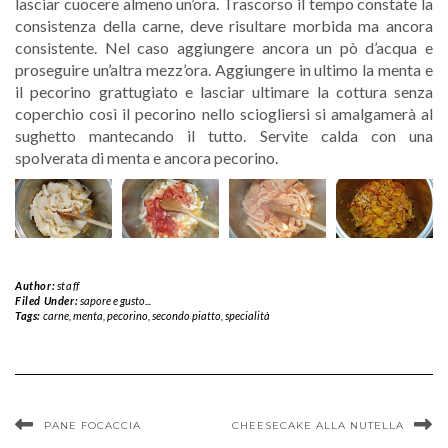
lasciar cuocere almeno un’ora. Trascorso il tempo constate la
consistenza della carne, deve risultare morbida ma ancora
consistente. Nel caso aggiungere ancora un pò d’acqua e
proseguire un’altra mezz’ora. Aggiungere in ultimo la menta e
il pecorino grattugiato e lasciar ultimare la cottura senza
coperchio così il pecorino nello sciogliersi si amalgamerà al
sughetto mantecando il tutto. Servite calda con una
spolverata di menta e ancora pecorino.
Author:
staff
Filed Under:
sapore e gusto...
Tags:
carne
,
menta
,
pecorino
,
secondo piatto
,
specialità
PANE FOCACCIA
CHEESECAKE ALLA NUTELLA