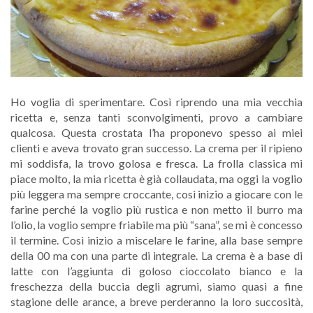
Ho voglia di sperimentare. Così riprendo una mia vecchia
ricetta e, senza tanti sconvolgimenti, provo a cambiare
qualcosa. Questa crostata l’ha proponevo spesso ai miei
clienti e aveva trovato gran successo. La crema per il ripieno
mi soddisfa, la trovo golosa e fresca. La frolla classica mi
piace molto, la mia ricetta è già collaudata, ma oggi la voglio
più leggera ma sempre croccante, così inizio a giocare con le
farine perché la voglio più rustica e non metto il burro ma
l’olio, la voglio sempre friabile ma più “sana”, se mi è concesso
il termine. Così inizio a miscelare le farine, alla base sempre
della 00 ma con una parte di integrale. La crema è a base di
latte con l’aggiunta di goloso cioccolato bianco e la
freschezza della buccia degli agrumi, siamo quasi a fine
stagione delle arance, a breve perderanno la loro succosità,