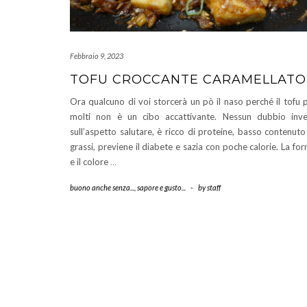
Febbraio 9, 2023
TOFU CROCCANTE CARAMELLATO
Ora qualcuno di voi storcerà un pò il naso perché il tofu 
molti non è un cibo accattivante. Nessun dubbio inv
sull’aspetto salutare, è ricco di proteine, basso contenuto
grassi, previene il diabete e sazia con poche calorie. La fo
e il colore
…
buono anche senza...
,
sapore e gusto...
-
by
staff