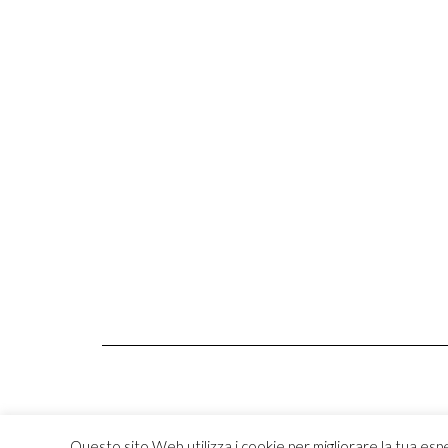
Questo sito Web utilizza i cookie per migliorare la tua esp