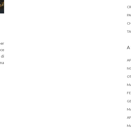
CR
PA
CH
TA
per
A
ece
 di
AP
rma
N
OT
M
FE
G
M
AP
M