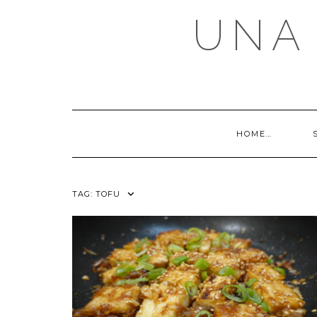
Skip
UNA 
to
content
HOME…
TAG:
TOFU