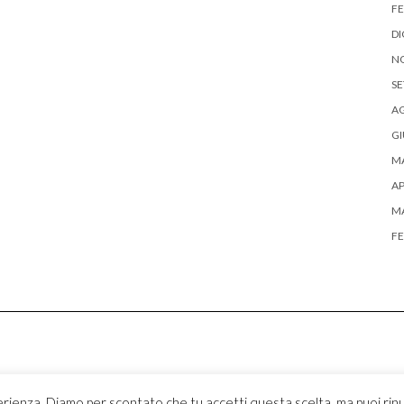
FE
DI
N
SE
A
G
M
AP
M
FE
Copyright © 2026
Kale
erienza. Diamo per scontato che tu accetti questa scelta, ma puoi rinu