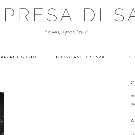
PRESA DI SA
il sapore, il gusto, i sensi...
SAPORE E GUSTO…
BUONO ANCHE SENZA…
CHI
C
B
SA
A
TO