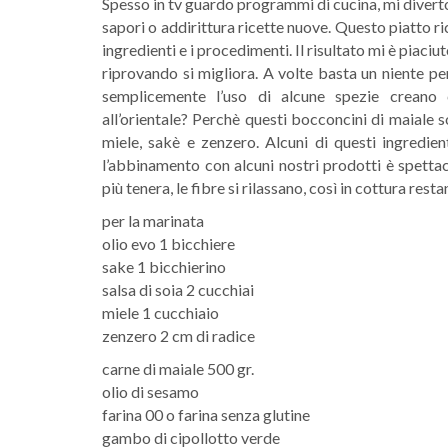
Spesso in tv guardo programmi di cucina, mi diver
sapori o addirittura ricette nuove. Questo piatto 
ingredienti e i procedimenti. Il risultato mi è piaci
riprovando si migliora. A volte basta un niente pe
semplicemente l’uso di alcune spezie creano
all’orientale? Perchè questi bocconcini di maiale s
miele, sakè e zenzero. Alcuni di questi ingredien
l’abbinamento con alcuni nostri prodotti è spetta
più tenera, le fibre si rilassano, così in cottura rest
per la marinata
olio evo 1 bicchiere
sake 1 bicchierino
salsa di soia 2 cucchiai
miele 1 cucchiaio
zenzero 2 cm di radice
carne di maiale 500 gr.
olio di sesamo
farina 00 o farina senza glutine
gambo di cipollotto verde