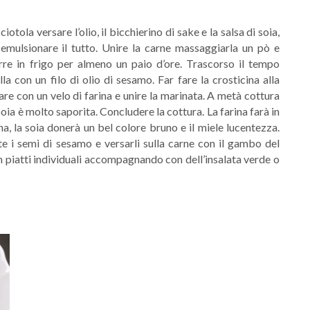
iotola versare l’olio, il bicchierino di sake e la salsa di soia,
 emulsionare il tutto. Unire la carne massaggiarla un pò e
orre in frigo per almeno un paio d’ore. Trascorso il tempo
la con un filo di olio di sesamo. Far fare la crosticina alla
are con un velo di farina e unire la marinata. A metà cottura
 soia è molto saporita. Concludere la cottura. La farina farà in
, la soia donerà un bel colore bruno e il miele lucentezza.
e i semi di sesamo e versarli sulla carne con il gambo del
 in piatti individuali accompagnando con dell’insalata verde o