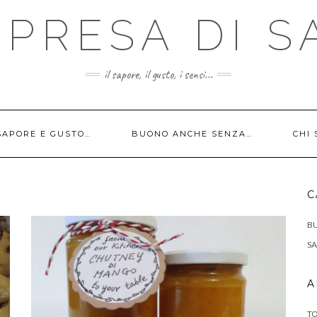
PRESA DI SA
il sapore, il gusto, i sensi...
SAPORE E GUSTO…
BUONO ANCHE SENZA…
CHI
C
B
SA
A
TO