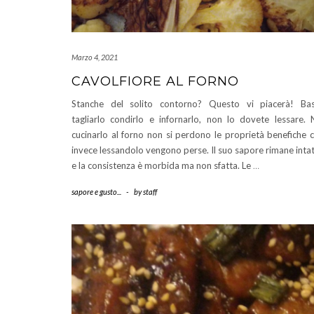
Marzo 4, 2021
CAVOLFIORE AL FORNO
Stanche del solito contorno? Questo vi piacerà! Ba
tagliarlo condirlo e infornarlo, non lo dovete lessare. 
cucinarlo al forno non si perdono le proprietà benefiche 
invece lessandolo vengono perse. Il suo sapore rimane inta
e la consistenza è morbida ma non sfatta. Le
…
sapore e gusto...
-
by
staff