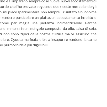
tono e si imparano sempre cose nuove, nuovi accostamenti di
ricordo che l’ho provato seguendo due ricette mescolando gli
uto, mi piace sperimentare, non sempre il risultato è buono ma
r rendere particolare un piatto, un accostamento insolito o
 come per magia una pietanza indimenticabile. Perchè
ono immersi in un intingolo composto da olio, salsa di soia,
ti non sono tipici della nostra cultura ma vi assicuro che
colare. Questa marinata oltre a insaporire rendono la carne
ano più morbide e più digeribili.