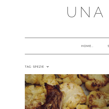
Skip
UNA 
to
content
HOME…
TAG:
SPEZIE