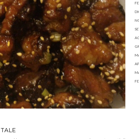
FE
DI
N
SE
A
G
M
AP
M
FE
NTALE