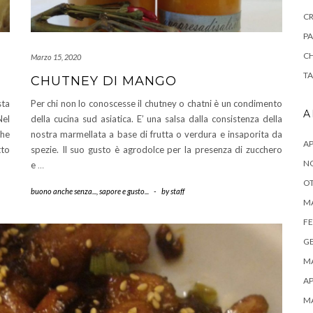
CR
PA
CH
Marzo 15, 2020
TA
CHUTNEY DI MANGO
sta
Per chi non lo conoscesse il chutney o chatni è un condimento
A
Nel
della cucina sud asiatica. E’ una salsa dalla consistenza della
che
nostra marmellata a base di frutta o verdura e insaporita da
AP
tto
spezie. Il suo gusto è agrodolce per la presenza di zucchero
N
e
…
OT
buono anche senza...
,
sapore e gusto...
-
by
staff
M
FE
G
M
AP
M