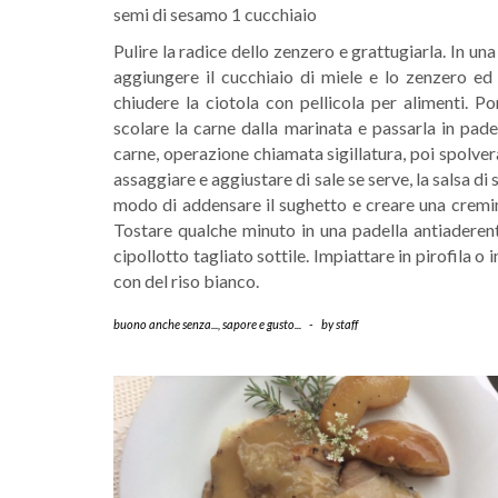
semi di sesamo 1 cucchiaio
Pulire la radice dello zenzero e grattugiarla. In una c
aggiungere il cucchiaio di miele e lo zenzero ed
chiudere la ciotola con pellicola per alimenti. P
scolare la carne dalla marinata e passarla in padel
carne, operazione chiamata sigillatura, poi spolver
assaggiare e aggiustare di sale se serve, la salsa di
modo di addensare il sughetto e creare una cremina
Tostare qualche minuto in una padella antiaderent
cipollotto tagliato sottile. Impiattare in pirofila o
con del riso bianco.
buono anche senza...
,
sapore e gusto...
-
by
staff