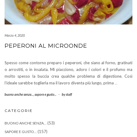
Marzo 4, 2020
PEPERONI AL MICROONDE
Spesso come contorno preparo i peperoni, che siano al forno, gratinati
o arrostiti, o in insalata. Mi piacciono, adoro i colori e il profumo ma
molto spesso la buccia crea qualche problema di digestione. Così
l’ideale sarebbe toglierla ma il lavoro diventa più lungo, prima
…
buono anche senza...
,
sapore e gusto...
-
by
staff
CATEGORIE
(53)
BUONO ANCHE SENZA…
(157)
SAPORE E GUSTO…