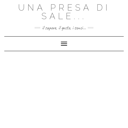
Skip
UNA PRESA DI
to
content
SALE...
il sapore, il gusto, i sensi...
Toggle Navigation