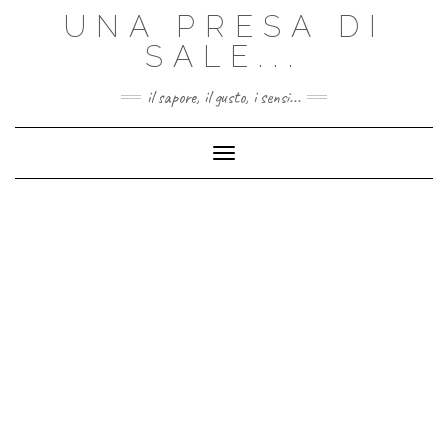
Skip
UNA PRESA DI
to
content
SALE...
il sapore, il gusto, i sensi...
Toggle Navigation