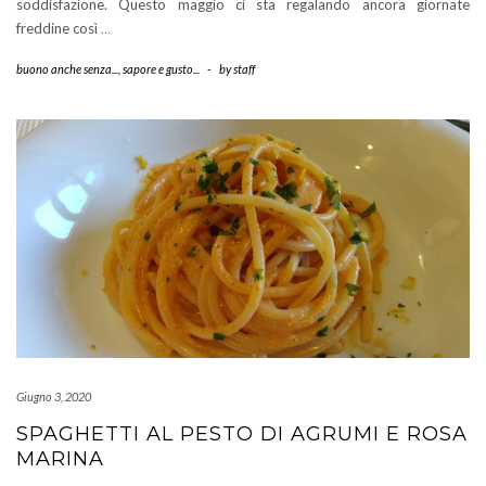
soddisfazione. Questo maggio ci sta regalando ancora giornate
freddine così
…
buono anche senza...
,
sapore e gusto...
-
by
staff
Giugno 3, 2020
SPAGHETTI AL PESTO DI AGRUMI E ROSA
MARINA