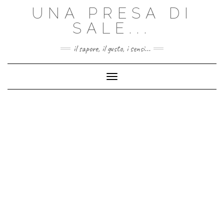
Skip
UNA PRESA DI
to
content
SALE...
il sapore, il gusto, i sensi...
Toggle Navigation