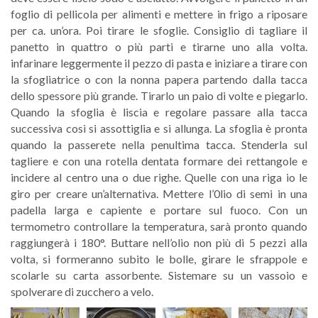
foglio di pellicola per alimenti e mettere in frigo a riposare
per ca. un’ora. Poi tirare le sfoglie. Consiglio di tagliare il
panetto in quattro o più parti e tirarne uno alla volta.
infarinare leggermente il pezzo di pasta e iniziare a tirare con
la sfogliatrice o con la nonna papera partendo dalla tacca
dello spessore più grande. Tirarlo un paio di volte e piegarlo.
Quando la sfoglia è liscia e regolare passare alla tacca
successiva così si assottiglia e si allunga. La sfoglia è pronta
quando la passerete nella penultima tacca. Stenderla sul
tagliere e con una rotella dentata formare dei rettangole e
incidere al centro una o due righe. Quelle con una riga io le
giro per creare un’alternativa. Mettere l’0lio di semi in una
padella larga e capiente e portare sul fuoco. Con un
termometro controllare la temperatura, sarà pronto quando
raggiungerà i 180°. Buttare nell’olio non più di 5 pezzi alla
volta, si formeranno subito le bolle, girare le sfrappole e
scolarle su carta assorbente. Sistemare su un vassoio e
spolverare di zucchero a velo.