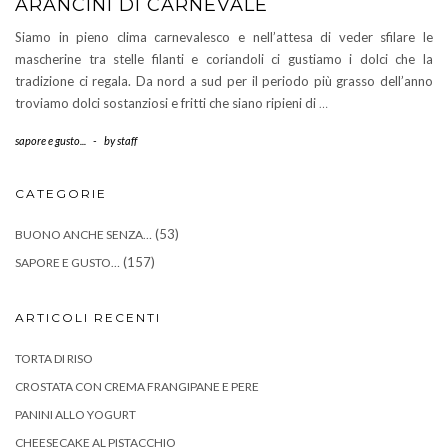
ARANCINI DI CARNEVALE
Siamo in pieno clima carnevalesco e nell’attesa di veder sfilare le
mascherine tra stelle filanti e coriandoli ci gustiamo i dolci che la
tradizione ci regala. Da nord a sud per il periodo più grasso dell’anno
troviamo dolci sostanziosi e fritti che siano ripieni di
…
sapore e gusto...
-
by
staff
CATEGORIE
(53)
BUONO ANCHE SENZA…
(157)
SAPORE E GUSTO…
ARTICOLI RECENTI
TORTA DI RISO
CROSTATA CON CREMA FRANGIPANE E PERE
PANINI ALLO YOGURT
CHEESECAKE AL PISTACCHIO