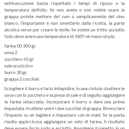
nell’esecuzione basta rispettate i tempi di riposo e la
temperatura dell’olio. Se non avete o non volete usare la
grappa potete mettere del rum o semplicemente del vino
bianco, l’importante è non ometterlo dalla ricetta, la parte
alcolica serve per creare le bolle. Se volete un fritto asciutto
l’olio deve avere una temperatura di 180°, né meno né più.
farina 00 300 gr.
uova 2
zucchero 50 gr.
sale un pizzico
burro 30 gr.
grappa 2 cucchiai
Sciogliere il burro e farlo intiepidire. In una ciotola sbattere le
uova con lo zucchero e la presa di sale e di seguito aggiungere
la farina setacciata. Incorporare il burro e dare una prima
impastata. In ultimo unire i due cucchiai di grappa. Rovesciare
l’impasto su un tagliere e impastare con le mani. Se la pasta
risulta appiccicosa aggiungere un velo di farina, il risultato
deve essere liscio sodo e asciutto. Avvolgere il panetto in un