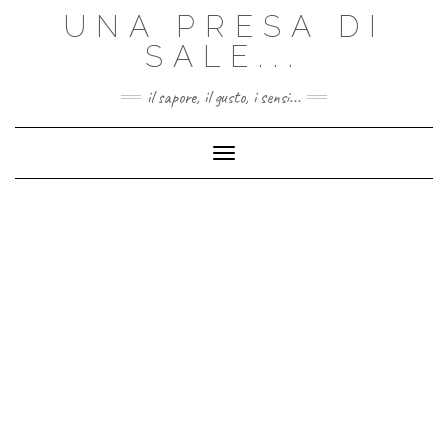
Skip
UNA PRESA DI
to
content
SALE...
il sapore, il gusto, i sensi...
Toggle Navigation