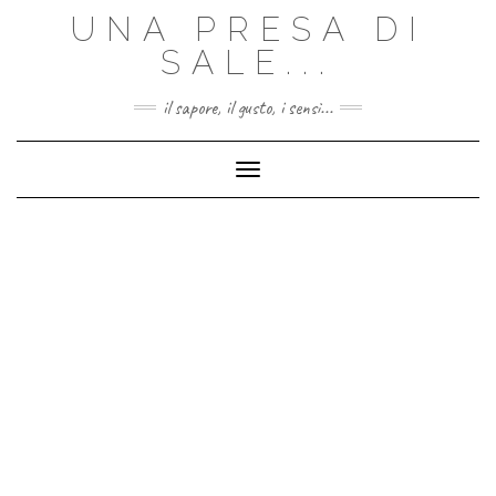
Skip
UNA PRESA DI
to
content
SALE...
il sapore, il gusto, i sensi...
Toggle Navigation