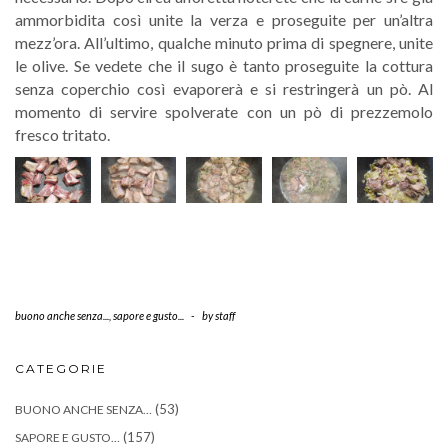
ammorbidita così unite la verza e proseguite per un’altra
mezz’ora. All’ultimo, qualche minuto prima di spegnere, unite
le olive. Se vedete che il sugo è tanto proseguite la cottura
senza coperchio così evaporerà e si restringerà un pò. Al
momento di servire spolverate con un pò di prezzemolo
fresco tritato.
buono anche senza...
,
sapore e gusto...
-
by
staff
CATEGORIE
(53)
BUONO ANCHE SENZA…
(157)
SAPORE E GUSTO…