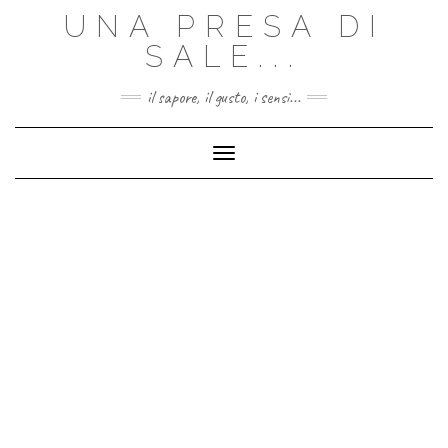
Skip
UNA PRESA DI
to
content
SALE...
il sapore, il gusto, i sensi...
Toggle Navigation