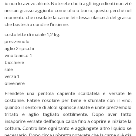
io non lo avevo ahimè. Noterete che tra gli ingredienti non vi è
nessun grasso aggiunto come olio o burro, questo perchè nel
momento che rosolate la carne lei stessa rilascerà del grasso
che basterà a condire l’insieme.
costolette di maiale 1,2 kg.
prezzemolo
aglio 2 spicchi
vino bianco 1
bicchiere
sale
verza 1
olive nere
Prendete una pentola capiente scaldatela e versate le
costoline. Fatele rosolare per bene e sfumate con il vino,
quando il sentore di alcol sparisce salate e unite prezzemolo
tritato e aglio tagliato sottilmente. Dopo aver fatto
insaporire versate dell’acqua calda fino a coprire e iniziate la
cottura. Controllate ogni tanto e aggiungete altro liquido se
necessario. Dopo circa un’oretta noterete che la carne si è già