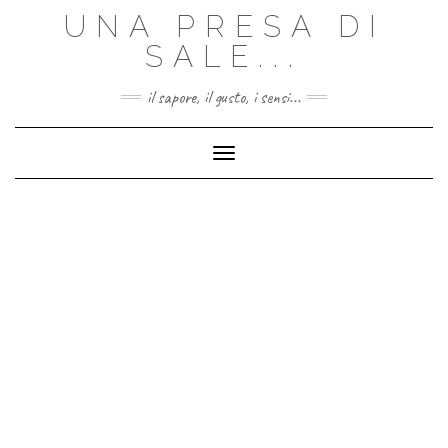
Skip
UNA PRESA DI
to
content
SALE...
il sapore, il gusto, i sensi...
Toggle Navigation