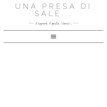
Skip
UNA PRESA DI
to
content
SALE...
il sapore, il gusto, i sensi...
Toggle Navigation