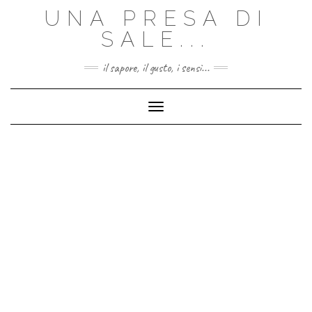
Skip
UNA PRESA DI
to
content
SALE...
il sapore, il gusto, i sensi...
Toggle Navigation